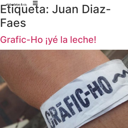
Etiqueta:
Juan Diaz-
Faes
Grafic-Ho ¡yé la leche!