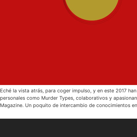
Eché la vista atrás, para coger impulso, y en este 2017 ha
personales como Murder Types, colaborativos y apasionant
Magazine. Un poquito de intercambio de conocimientos en 