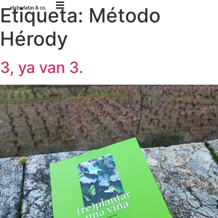
Etiqueta:
Método
Hérody
3, ya van 3.