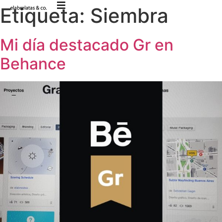
Etiqueta:
Siembra
Mi día destacado Gr en
Behance