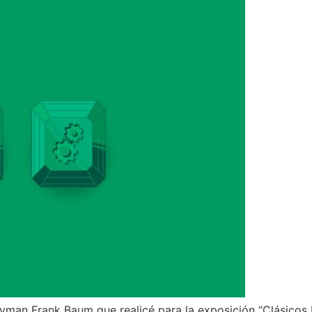
Lyman Frank Baum que realicé para la exposición “Clásicos I