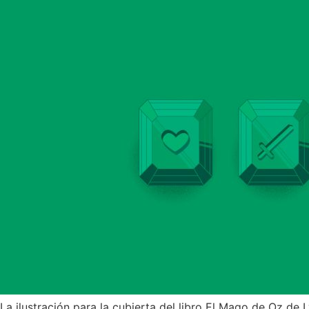
La ilustración para la cubierta del libro El Mago de Oz de 