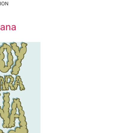
ION
ñana