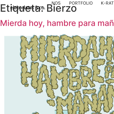
NOS
PORTFOLIO
K-RAT
Etiqueta:
Bierzo
Mierda hoy, hambre para ma