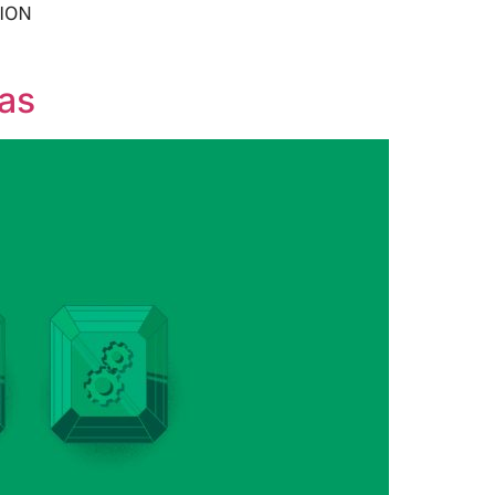
ION
las