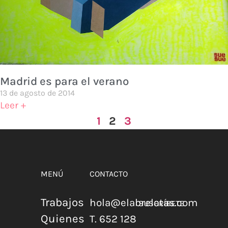
Madrid es para el verano
13 de agosto de 2014
Leer +
1
2
3
MENÚ
CONTACTO
Trabajos
hola@elabrelatas.com
SUSCRÍBETE
Quienes
T. 652 128